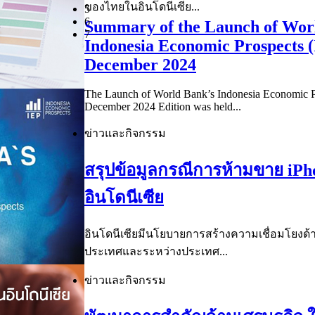
ของไทยในอินโดนีเซีย...
5
6
Summary of the Launch of Wor
7
Indonesia Economic Prospects 
December 2024
The Launch of World Bank’s Indonesia Economic P
December 2024 Edition was held...
ข่าวและกิจกรรม
สรุปข้อมูลกรณีการห้ามขาย iPh
อินโดนีเซีย
อินโดนีเซียมีนโยบายการสร้างความเชื่อมโยงด้
ประเทศและระหว่างประเทศ...
ข่าวและกิจกรรม