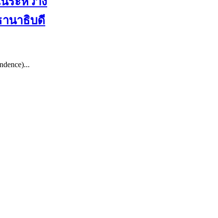
นระหว่าง
านาธิบดี
dence)...