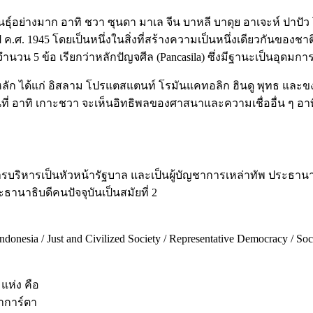
อย่างมาก อาทิ ชวา ซุนดา มาเล จีน บาหลี บาดุย อาเจะห์ ปาปัว
 ค.ศ. 1945 โดยเป็นหนึ่งในสิ่งที่สร้างความเป็นหนึ่งเดียวกันขอ
วน 5 ข้อ เรียกว่าหลักปัญจศีล (Pancasila) ซึ่งมีฐานะเป็นอุดมก
ัก ได้แก่ อิสลาม โปรแตสแตนท์ โรมันแคทอลิก ฮินดู พุทธ และขงจื
ที่ อาทิ เกาะชวา จะเห็นอิทธิพลของศาสนาและความเชื่ออื่น ๆ อาทิ 
บริหารเป็นหัวหน้ารัฐบาล และเป็นผู้บัญชาการเหล่าทัพ ประธานาธ
านาธิบดีคนปัจจุบันเป็นสมัยที่ 2
donesia / Just and Civilized Society / Representative Democracy / Soci
แห่ง คือ
จาการ์ตา