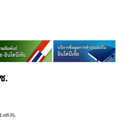
ซ.
Lot8.8),