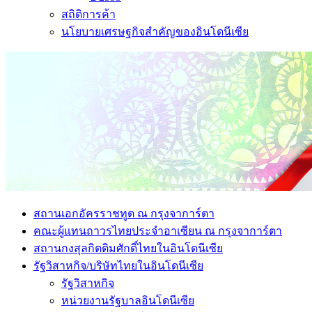
สถิติการค้า
นโยบายเศรษฐกิจสำคัญของอินโดนีเซีย
สถานเอกอัครราชทูต ณ กรุงจาการ์ตา
คณะผู้แทนถาวรไทยประจำอาเซียน ณ กรุงจาการ์ตา
สถานกงสุลกิตติมศักดิ์ไทยในอินโดนีเซีย
รัฐวิสาหกิจ/บริษัทไทยในอินโดนีเซีย
รัฐวิสาหกิจ
หน่วยงานรัฐบาลอินโดนีเซีย